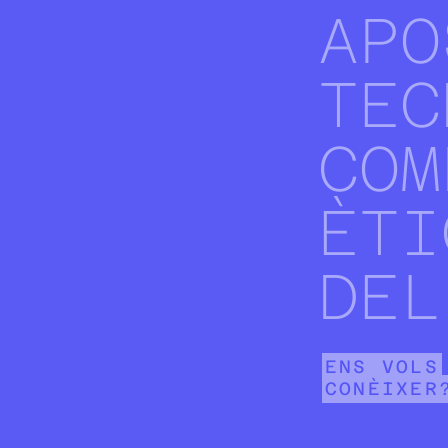
APO
TEC
COM
ÈTI
DEL
ENS VOLS
CONÈIXER