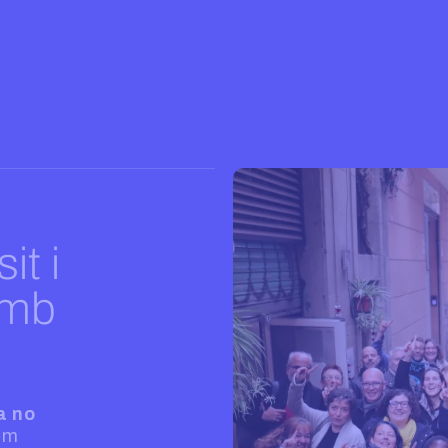
it i
amb
a no
om