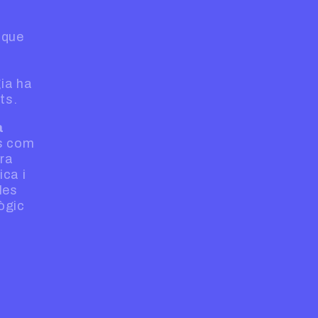
 que
gia ha
ts.
a
rs com
ura
ica i
les
ògic