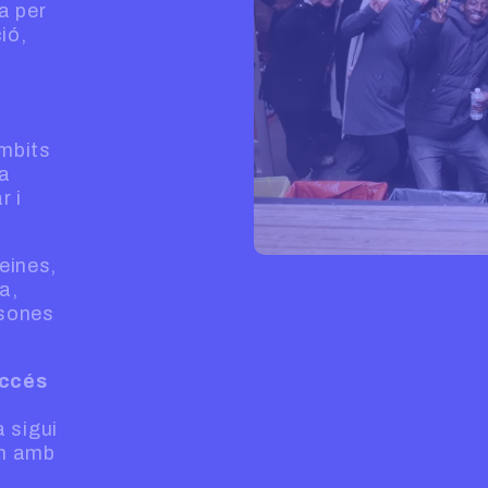
a per
ió,
àmbits
la
r i
 eines,
a,
rsones
ccés
a sigui
em amb