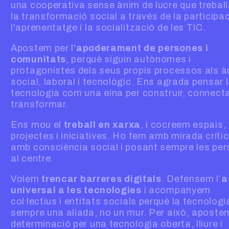
una cooperativa sense ànim de lucre que treball
la transformació social a través de la participac
l'aprenentatge i la socialització de les TIC.
Apostem per l'
apoderament de persones i
comunitats
, perquè siguin autònomes i
protagonistes dels seus propis processos als 
social, laboral i tecnològic. Ens agrada pensar 
tecnologia com una eina per construir, connecta
transformar.
Ens mou el
treball en xarxa
, i cocreem espais,
projectes i iniciatives. Ho fem amb mirada crític
amb consciència social i posant sempre les pe
al centre.
Volem
trencar barreres digitals
. Defensem l’
a
universal a les tecnologies
i acompanyem
col·lectius i entitats socials perquè la tecnologi
sempre una aliada, no un mur. Per això, apost
determinació per una tecnologia oberta, lliure i