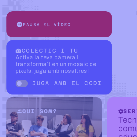
PAUSA EL VÍDEO
COLECTIC I TU
Activa la teva càmera i
transforma’t en un mosaic de
píxels: juga amb nosaltres!
JUGA AMB EL CODI
Disparador de esvair-se
QUI SOM?
SER
Tecn
comu