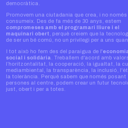
democràtica.
Promovem una ciutadania que crea, i no només
consumeix. Des de fa més de 30 anys, estem
compromeses amb el programari lliure i el
maquinari obert
, perquè creiem que la tecnolo
de ser un bé comú, no un privilegi per a uns quan
I tot això ho fem des del paraigua de l'
economi
social i solidària
. Treballem d'acord amb valo
l’horitzontalitat, la cooperació, la igualtat, la c
mediambiental, la transparència, la inclusió, l'èt
la tolerància. Perquè sabem que només posant 
persones al centre, podem crear un futur tecnol
just, obert i per a totes.