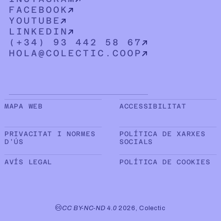
FACEBOOK
YOUTUBE
LINKEDIN
(+34) 93 442 58 67
HOLA@COLECTIC.COOP
Sub peu de pàgina
MAPA WEB
ACCESSIBILITAT
PRIVACITAT I NORMES
POLÍTICA DE XARXES
D'ÚS
SOCIALS
AVÍS LEGAL
POLÍTICA DE COOKIES
CC BY-NC-ND 4.0
2026, Colectic