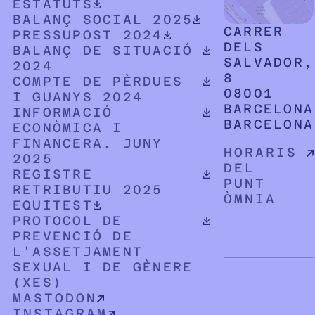
DOCUMENT PDF DESCARREGABLE
ESTATUTS
DOCUMENT PDF DESCARREGABLE
BALANÇ SOCIAL 2025
CARRER
DOCUMENT PDF DESCARREGABLE
PRESSUPOST 2024
DELS
DOCUMENT PDF DESCARREGABLE
BALANÇ DE SITUACIÓ
SALVADOR,
2024
8
DOCUMENT PDF DESCARREGABLE
COMPTE DE PÈRDUES
08001
I GUANYS 2024
BARCELONA
DOCUMENT PDF DESCARREGABLE
INFORMACIÓ
BARCELONA
ECONÒMICA I
FINANCERA. JUNY
HORARIS
2025
DEL
DOCUMENT PDF DESCARREGABLE
REGISTRE
PUNT
RETRIBUTIU 2025
ÒMNIA
DOCUMENT PDF DESCARREGABLE
EQUITEST
DOCUMENT PDF DESCARREGABLE
PROTOCOL DE
PREVENCIÓ DE
L'ASSETJAMENT
SEXUAL I DE GÈNERE
(XES)
MASTODON
INSTAGRAM