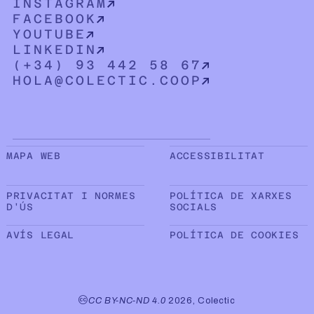
INSTAGRAM
FACEBOOK
YOUTUBE
LINKEDIN
(+34) 93 442 58 67
HOLA@COLECTIC.COOP
Sub peu de pàgina
MAPA WEB
ACCESSIBILITAT
PRIVACITAT I NORMES
POLÍTICA DE XARXES
D'ÚS
SOCIALS
AVÍS LEGAL
POLÍTICA DE COOKIES
CC BY-NC-ND 4.0
2026, Colectic