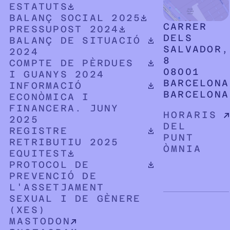
DOCUMENT PDF DESCARREGABLE
ESTATUTS
DOCUMENT PDF DESCARREGABLE
BALANÇ SOCIAL 2025
CARRER
DOCUMENT PDF DESCARREGABLE
PRESSUPOST 2024
DELS
DOCUMENT PDF DESCARREGABLE
BALANÇ DE SITUACIÓ
SALVADOR,
2024
8
DOCUMENT PDF DESCARREGABLE
COMPTE DE PÈRDUES
08001
I GUANYS 2024
BARCELONA
DOCUMENT PDF DESCARREGABLE
INFORMACIÓ
BARCELONA
ECONÒMICA I
FINANCERA. JUNY
HORARIS
2025
DEL
DOCUMENT PDF DESCARREGABLE
REGISTRE
PUNT
RETRIBUTIU 2025
ÒMNIA
DOCUMENT PDF DESCARREGABLE
EQUITEST
DOCUMENT PDF DESCARREGABLE
PROTOCOL DE
PREVENCIÓ DE
L'ASSETJAMENT
SEXUAL I DE GÈNERE
(XES)
MASTODON