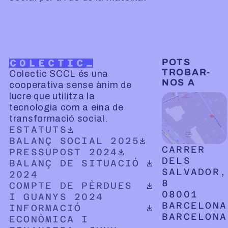
POTS
TROBAR-
Colectic SCCL és una
NOS A
cooperativa sense ànim de
lucre que utilitza la
tecnologia com a eina de
transformació social.
DOCUMENT PDF DESCARREGABLE
ESTATUTS
DOCUMENT PDF DESCARREGABLE
BALANÇ SOCIAL 2025
CARRER
DOCUMENT PDF DESCARREGABLE
PRESSUPOST 2024
DELS
DOCUMENT PDF DESCARREGABLE
BALANÇ DE SITUACIÓ
SALVADOR,
2024
8
DOCUMENT PDF DESCARREGABLE
COMPTE DE PÈRDUES
08001
I GUANYS 2024
BARCELONA
DOCUMENT PDF DESCARREGABLE
INFORMACIÓ
BARCELONA
ECONÒMICA I