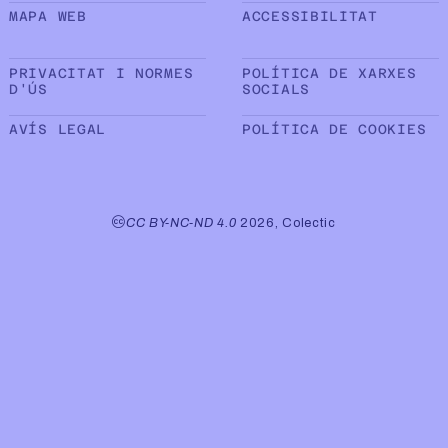
Sub peu de pàgina
MAPA WEB
ACCESSIBILITAT
PRIVACITAT I NORMES
POLÍTICA DE XARXES
D'ÚS
SOCIALS
AVÍS LEGAL
POLÍTICA DE COOKIES
CC BY-NC-ND 4.0
2026, Colectic