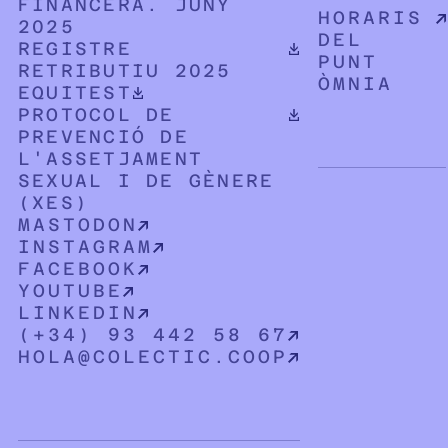
FINANCERA. JUNY
HORARIS
2025
DEL
DOCUMENT PDF DESCARREGABLE
REGISTRE
PUNT
RETRIBUTIU 2025
ÒMNIA
DOCUMENT PDF DESCARREGABLE
EQUITEST
DOCUMENT PDF DESCARREGABLE
PROTOCOL DE
PREVENCIÓ DE
L'ASSETJAMENT
SEXUAL I DE GÈNERE
(XES)
MASTODON
INSTAGRAM
FACEBOOK
YOUTUBE
LINKEDIN
(+34) 93 442 58 67
HOLA@COLECTIC.COOP