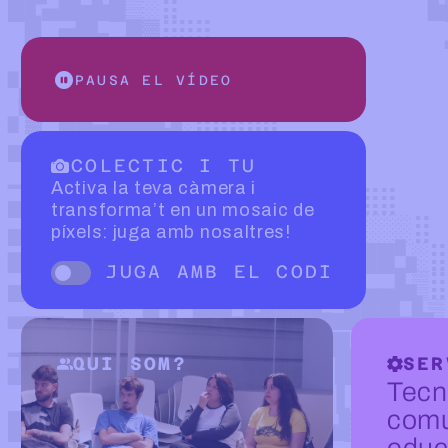
PAUSA EL VÍDEO
COLECTIC I TU
Activa la teva càmera i
transforma’t en un mosaic de
píxels: juga amb nosaltres!
JUGA AMB EL CODI
Disparador de esvair-se
QUI SOM?
SER
Tecn
comu