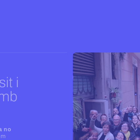
it i
amb
a no
om