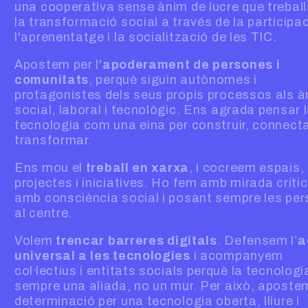
una cooperativa sense ànim de lucre que treball
la transformació social a través de la participac
l'aprenentatge i la socialització de les TIC.
Apostem per l'
apoderament de persones i
comunitats
, perquè siguin autònomes i
protagonistes dels seus propis processos als 
social, laboral i tecnològic. Ens agrada pensar 
tecnologia com una eina per construir, connecta
transformar.
Ens mou el
treball en xarxa
, i cocreem espais,
projectes i iniciatives. Ho fem amb mirada crític
amb consciència social i posant sempre les pe
al centre.
Volem
trencar barreres digitals
. Defensem l’
a
universal a les tecnologies
i acompanyem
col·lectius i entitats socials perquè la tecnologi
sempre una aliada, no un mur. Per això, apost
determinació per una tecnologia oberta, lliure i