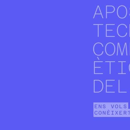
APO
TEC
COM
ÈTI
DEL
ENS VOLS
CONÈIXER