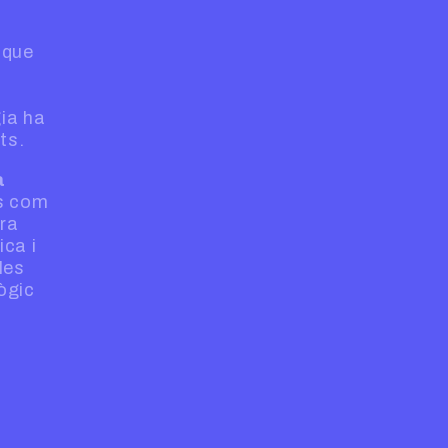
 que
gia ha
ts.
a
rs com
ura
ica i
les
ògic