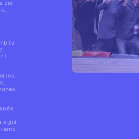
a per
ió,
àmbits
la
r i
 eines,
a,
rsones
ccés
a sigui
em amb