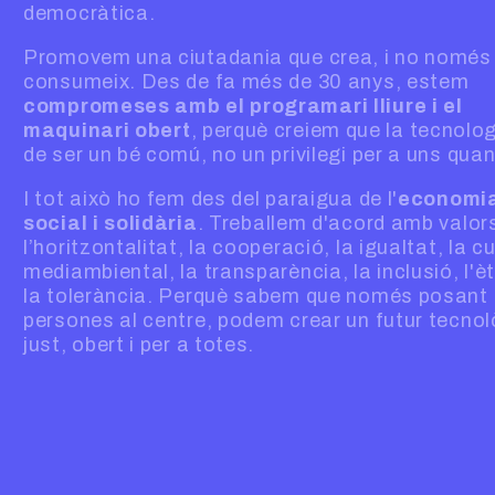
democràtica.
Promovem una ciutadania que crea, i no només
consumeix. Des de fa més de 30 anys, estem
compromeses amb el programari lliure i el
maquinari obert
, perquè creiem que la tecnolo
de ser un bé comú, no un privilegi per a uns quan
I tot això ho fem des del paraigua de l'
economi
social i solidària
. Treballem d'acord amb valo
l’horitzontalitat, la cooperació, la igualtat, la c
mediambiental, la transparència, la inclusió, l'èt
la tolerància. Perquè sabem que només posant 
persones al centre, podem crear un futur tecnol
just, obert i per a totes.