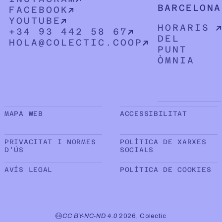
BARCELONA
FACEBOOK
YOUTUBE
HORARIS
+34 93 442 58 67
DEL
HOLA@COLECTIC.COOP
PUNT
ÒMNIA
Sub peu de pàgina
MAPA WEB
ACCESSIBILITAT
PRIVACITAT I NORMES
POLÍTICA DE XARXES
D'ÚS
SOCIALS
AVÍS LEGAL
POLÍTICA DE COOKIES
CC BY-NC-ND 4.0
2026, Colectic