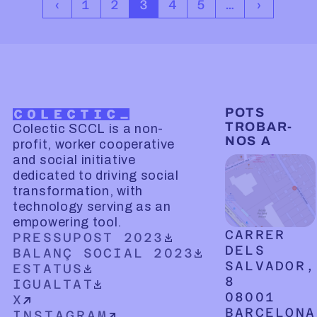
PAGE NAVIGATION
1
2
3
4
5
…
MORE
POTS
TROBAR-
Colectic SCCL is a non-
NOS A
profit, worker cooperative
and social initiative
dedicated to driving social
transformation, with
technology serving as an
empowering tool.
CARRER
DOWNLOADABLE PDF DOCUMENT
PRESSUPOST 2023
DELS
DOWNLOADABLE PDF DOCUMENT
BALANÇ SOCIAL 2023
SALVADOR,
DOWNLOADABLE PDF DOCUMENT
ESTATUS
8
DOWNLOADABLE PDF DOCUMENT
IGUALTAT
08001
X
BARCELONA
INSTAGRAM