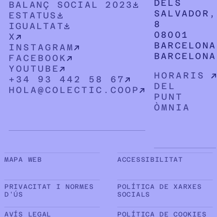
DELS
DOWNLOADABLE PDF DOCUMENT
BALANÇ SOCIAL 2023
SALVADOR,
DOWNLOADABLE PDF DOCUMENT
ESTATUS
8
DOWNLOADABLE PDF DOCUMENT
IGUALTAT
08001
X
BARCELONA
INSTAGRAM
BARCELONA
FACEBOOK
YOUTUBE
HORARIS
+34 93 442 58 67
DEL
HOLA@COLECTIC.COOP
PUNT
ÒMNIA
Sub peu de pàgina
MAPA WEB
ACCESSIBILITAT
PRIVACITAT I NORMES
POLÍTICA DE XARXES
D'ÚS
SOCIALS
AVÍS LEGAL
POLÍTICA DE COOKIES