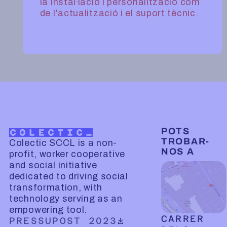
la instal·lació i personalització com
de l'actualització i el suport tècnic.
POTS
TROBAR-
Colectic SCCL is a non-
NOS A
profit, worker cooperative
and social initiative
dedicated to driving social
transformation, with
technology serving as an
empowering tool.
CARRER
DOWNLOADABLE PDF DOCUMENT
PRESSUPOST 2023